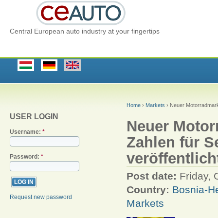
Central European auto industry at your fingertips
Home
›
Markets
› Neuer Motorradmarkt
USER LOGIN
Neuer Motor
Username:
*
Zahlen für 
veröffentlich
Password:
*
Post date:
Friday, 
Country:
Bosnia-H
Request new password
Markets