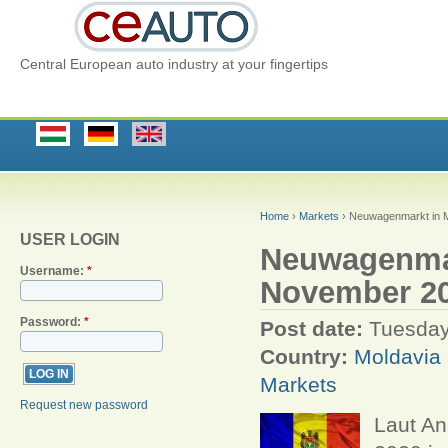
Central European auto industry at your fingertips
Home
›
Markets
› Neuwagenmarkt in M
USER LOGIN
Neuwagenmar
Username:
*
November 20
Password:
*
Post date:
Tuesday
Country:
Moldavia
Markets
Request new password
Laut An