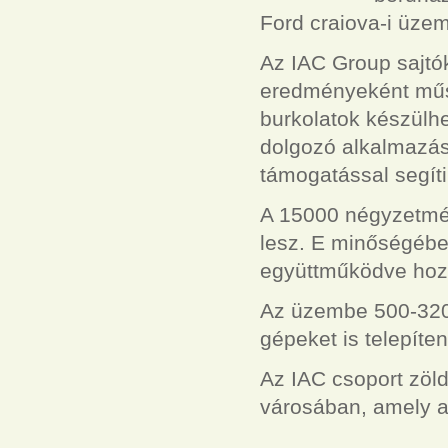
Ford craiova-i üzem
Az IAC Group sajtó
eredményeként műsze
burkolatok készülh
dolgozó alkalmazásá
támogatással segíti
A 15000 négyzetmé
lesz. E minőségébe
együttműködve hoz 
Az üzembe 500-320
gépeket is telepíte
Az IAC csoport zöl
városában, amely a 