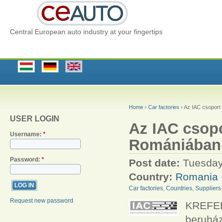
Central European auto industry at your fingertips
Home
›
Car factories
› Az IAC csoport 
USER LOGIN
Az IAC csopor
Username:
*
Romániában
Password:
*
Post date:
Tuesday
Country:
Romania
Car factories
,
Countries
,
Suppliers
Request new password
KREFEL
beruház